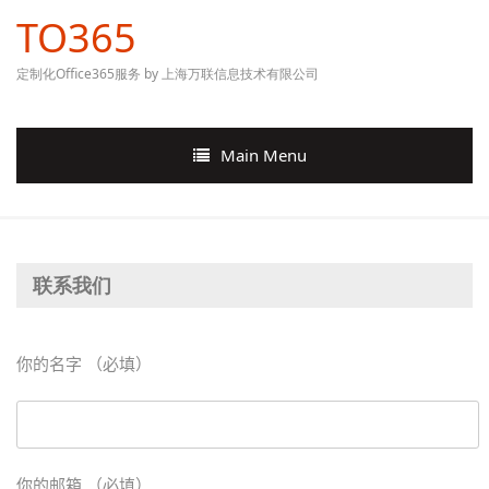
TO365
定制化Office365服务 by 上海万联信息技术有限公司
Main Menu
联系我们
你的名字 （必填）
你的邮箱 （必填）