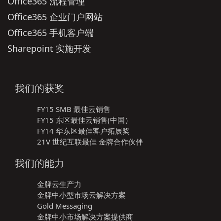
Office365 流程管理
Office365 企业门户网站
Office365 手机客户端
Sharepoint 实施开发
我们的获奖
FY15 SMB 最佳云销售
FY15 东区最佳云销售(中国）
FY14 华东区最佳客户拓展奖
21V 世纪互联最佳 金牌合作伙伴
我们的能力
金牌云生产力
金牌中小型市场云解决方案
Gold Messaging
金牌中小市场解决方案提供商