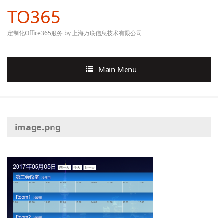
TO365
定制化Office365服务 by 上海万联信息技术有限公司
Main Menu
image.png