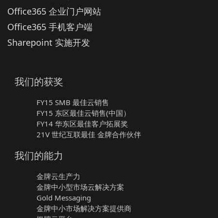
Office365 企业门户网站
Office365 手机客户端
Sharepoint 实施开发
我们的获奖
FY15 SMB 最佳云销售
FY15 东区最佳云销售(中国）
FY14 华东区最佳客户拓展奖
21V 世纪互联最佳 金牌合作伙伴
我们的能力
金牌云生产力
金牌中小型市场云解决方案
Gold Messaging
金牌中小市场解决方案提供商