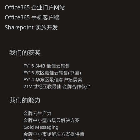
Office365 企业门户网站
Office365 手机客户端
Sharepoint 实施开发
我们的获奖
FY15 SMB 最佳云销售
FY15 东区最佳云销售(中国）
FY14 华东区最佳客户拓展奖
21V 世纪互联最佳 金牌合作伙伴
我们的能力
金牌云生产力
金牌中小型市场云解决方案
Gold Messaging
金牌中小市场解决方案提供商