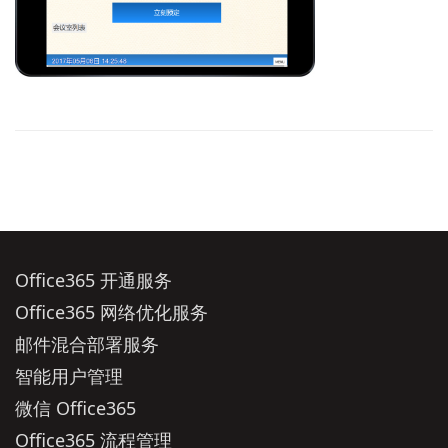
Office365 开通服务
Office365 网络优化服务
邮件混合部署服务
智能用户管理
微信 Office365
Office365 流程管理