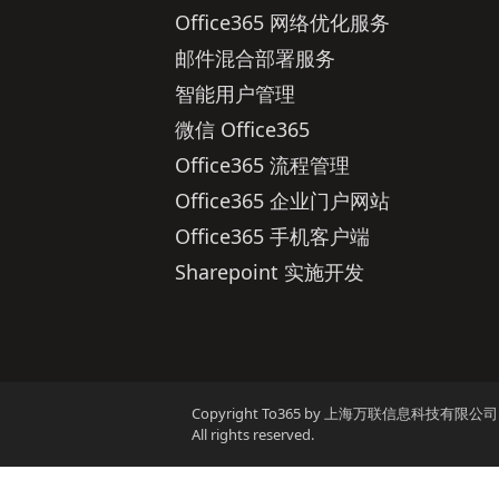
Office365 网络优化服务
邮件混合部署服务
智能用户管理
微信 Office365
Office365 流程管理
Office365 企业门户网站
Office365 手机客户端
Sharepoint 实施开发
Copyright To365 by 上海万联信息科技有限公司 Allied
All rights reserved.