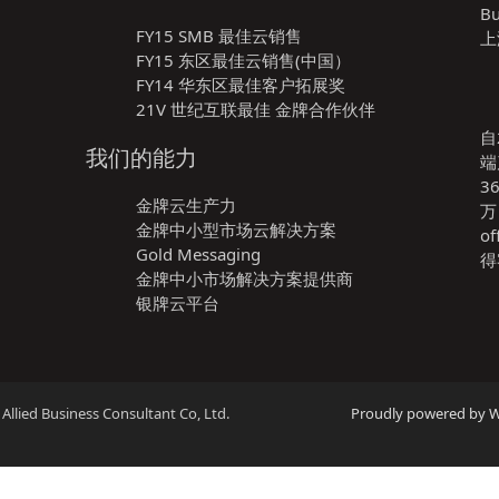
Bu
FY15 SMB 最佳云销售
上
FY15 东区最佳云销售(中国）
FY14 华东区最佳客户拓展奖
21V 世纪互联最佳 金牌合作伙伴
自
我们的能力
端
3
金牌云生产力
万
金牌中小型市场云解决方案
o
Gold Messaging
得
金牌中小市场解决方案提供商
银牌云平台
 Business Consultant Co, Ltd.
Proudly powered by 