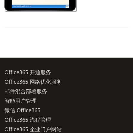
Office365 开通服务
Office365 网络优化服务
邮件混合部署服务
智能用户管理
微信 Office365
Office365 流程管理
Office365 企业门户网站