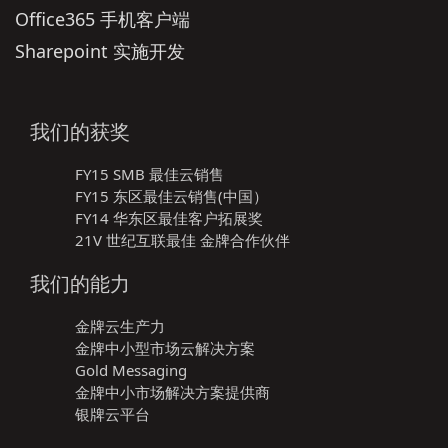
Office365 手机客户端
Sharepoint 实施开发
我们的获奖
FY15 SMB 最佳云销售
FY15 东区最佳云销售(中国）
FY14 华东区最佳客户拓展奖
21V 世纪互联最佳 金牌合作伙伴
我们的能力
金牌云生产力
金牌中小型市场云解决方案
Gold Messaging
金牌中小市场解决方案提供商
银牌云平台