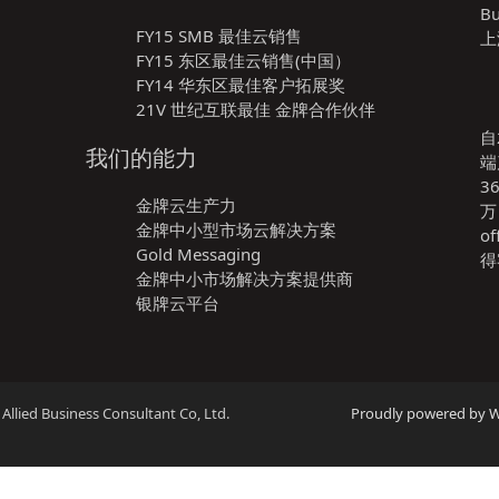
Bu
FY15 SMB 最佳云销售
上
FY15 东区最佳云销售(中国）
FY14 华东区最佳客户拓展奖
21V 世纪互联最佳 金牌合作伙伴
自
我们的能力
端
3
金牌云生产力
万
金牌中小型市场云解决方案
o
Gold Messaging
得
金牌中小市场解决方案提供商
银牌云平台
 Business Consultant Co, Ltd.
Proudly powered by 