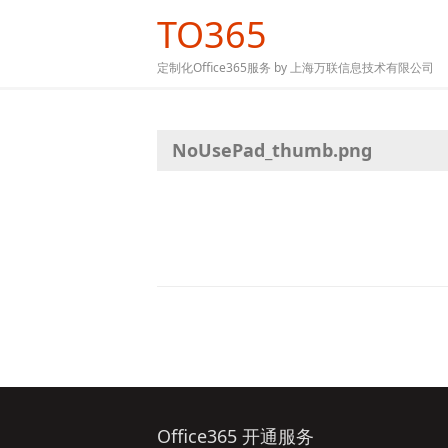
TO365
定制化Office365服务 by 上海万联信息技术有限公司
NoUsePad_thumb.png
Office365 开通服务