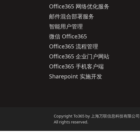
Office365 网络优化服务
邮件混合部署服务
智能用户管理
微信 Office365
Office365 流程管理
Office365 企业门户网站
Office365 手机客户端
Sharepoint 实施开发
Copyright To365 by 上海万联信息科技有限公司 Allied
All rights reserved.