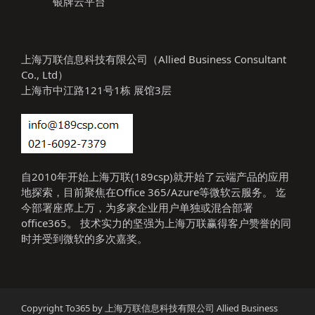
银牌云平台
上海万联信息科技有限公司（Allied Business Consultant
Co., Ltd）
上海市中江路121号1栋 展馆3层
自2010年开始上海万联(189csp)就开始了云端产品的应用
地探索，目前聚焦在Office 365/Azure等微软云服务。 迄
今部署座席上万，为多家企业用户单独或混合部署
office365。 技术实力的坚强为上海万联赢得客户赞誉的同
时并受到微软的多次嘉奖。
Copyright To365 by 上海万联信息科技有限公司 Allied Business