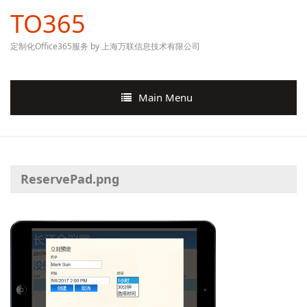
TO365
定制化Office365服务 by 上海万联信息技术有限公司
Main Menu
ReservePad.png