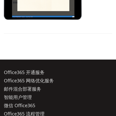
Office365 开通服务
Office365 网络优化服务
邮件混合部署服务
智能用户管理
微信 Office365
Office365 流程管理