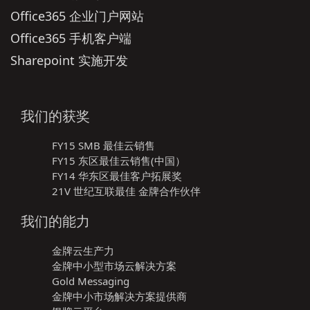
Office365 企业门户网站
Office365 手机客户端
Sharepoint 实施开发
我们的获奖
FY15 SMB 最佳云销售
FY15 东区最佳云销售(中国）
FY14 华东区最佳客户拓展奖
21V 世纪互联最佳 金牌合作伙伴
我们的能力
金牌云生产力
金牌中小型市场云解决方案
Gold Messaging
金牌中小市场解决方案提供商