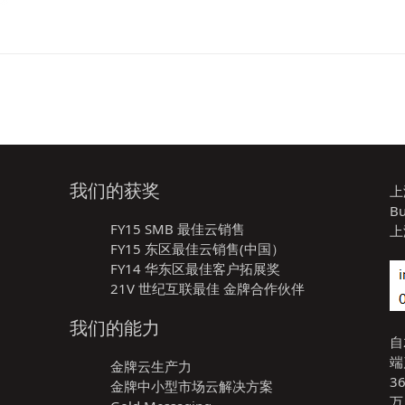
我们的获奖
上
Bu
FY15 SMB 最佳云销售
上
FY15 东区最佳云销售(中国）
FY14 华东区最佳客户拓展奖
21V 世纪互联最佳 金牌合作伙伴
我们的能力
自
端
金牌云生产力
3
金牌中小型市场云解决方案
万