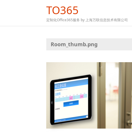
TO365
定制化Office365服务 by 上海万联信息技术有限公司
Room_thumb.png