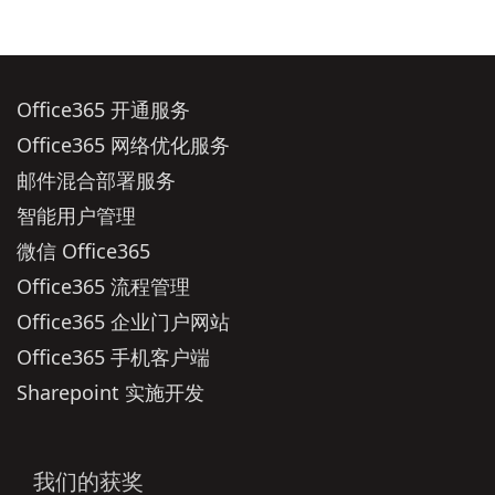
Office365 开通服务
Office365 网络优化服务
邮件混合部署服务
智能用户管理
微信 Office365
Office365 流程管理
Office365 企业门户网站
Office365 手机客户端
Sharepoint 实施开发
我们的获奖