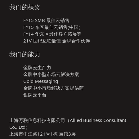
我们的获奖
FY15 SMB 最佳云销售
FY15 东区最佳云销售(中国）
FY14 华东区最佳客户拓展奖
21V 世纪互联最佳 金牌合作伙伴
我们的能力
金牌云生产力
金牌中小型市场云解决方案
Gold Messaging
金牌中小市场解决方案提供商
银牌云平台
上海万联信息科技有限公司（Allied Business Consultant
Co., Ltd）
上海市中江路121号1栋 展馆3层