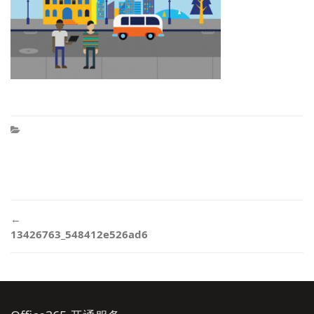
Post
←
navigation
13426763_548412e526ad6