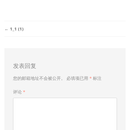
Post
←
1_1 (1)
navigation
发表回复
您的邮箱地址不会被公开。
必填项已用
*
标注
评论
*