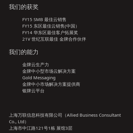
我们的获奖
FY15 SMB 最佳云销售
FY15 东区最佳云销售(中国）
FY14 华东区最佳客户拓展奖
21V 世纪互联最佳 金牌合作伙伴
我们的能力
金牌云生产力
金牌中小型市场云解决方案
Gold Messaging
金牌中小市场解决方案提供商
银牌云平台
上海万联信息科技有限公司（Allied Business Consultant
Co., Ltd）
上海市中江路121号1栋 展馆3层