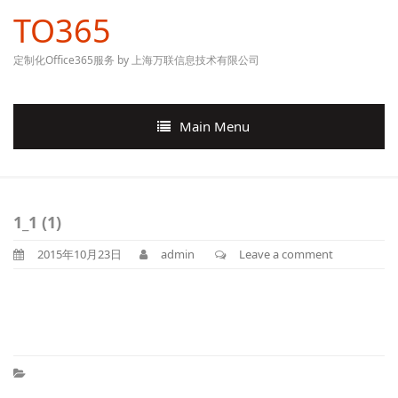
TO365
定制化Office365服务 by 上海万联信息技术有限公司
Main Menu
1_1 (1)
2015年10月23日
admin
Leave a comment