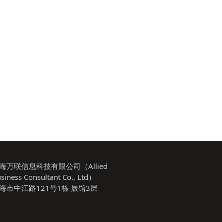
海万联信息科技有限公司（Allied
siness Consultant Co., Ltd）
海市中江路121号1栋 展馆3层