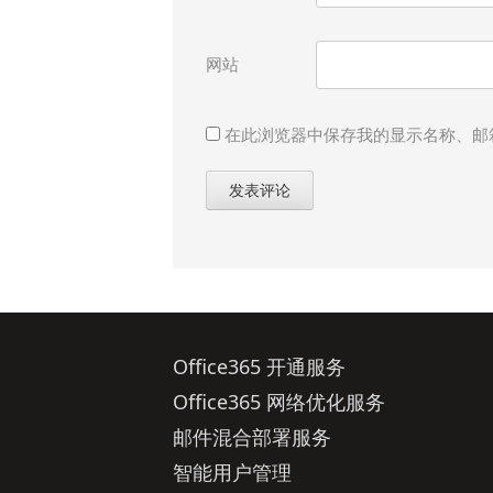
网站
在此浏览器中保存我的显示名称、邮
Office365 开通服务
Office365 网络优化服务
邮件混合部署服务
智能用户管理