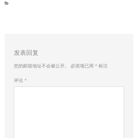
发表回复
您的邮箱地址不会被公开。
必填项已用
*
标注
评论
*