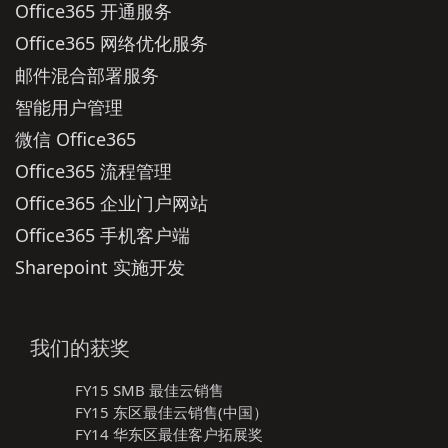
Office365 开通服务
Office365 网络优化服务
邮件混合部署服务
智能用户管理
微信 Office365
Office365 流程管理
Office365 企业门户网站
Office365 手机客户端
Sharepoint 实施开发
我们的获奖
FY15 SMB 最佳云销售
FY15 东区最佳云销售(中国）
FY14 华东区最佳客户拓展奖