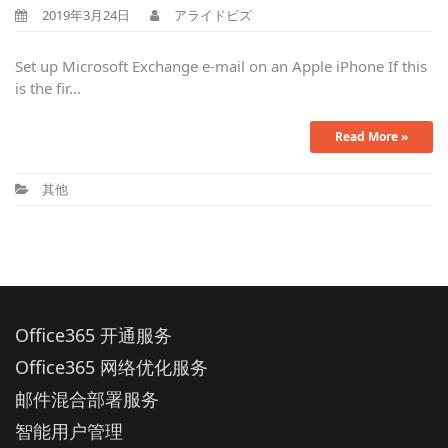
2019年3月24日
アライドビズ
Set up Microsoft Exchange e-mail on an Apple iPhone If this
is the fir…
Read More »
其他
Office365 开通服务
Office365 网络优化服务
邮件混合部署服务
智能用户管理