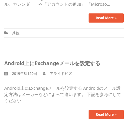
ル、カレンダー」->「アカウントの追加」 「Microso…
Read More »
其他
Android上にExchangeメールを設定する
2019年3月29日
アライドビズ
Android上にExchangeメールを設定する Androidのメール設
定方法はメーカーなどによって違います。 下記を参考にして
ください…
Read More »