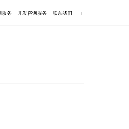
训服务
开发咨询服务
联系我们