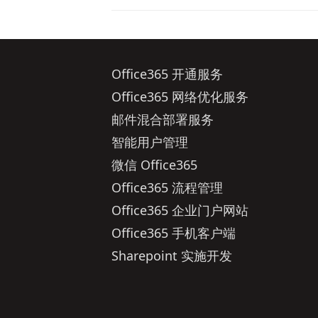
navigation
Office365 开通服务
Office365 网络优化服务
邮件混合部署服务
智能用户管理
微信 Office365
Office365 流程管理
Office365 企业门户网站
Office365 手机客户端
Sharepoint 实施开发