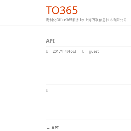
TO365
定制化Office365服务 by 上海万联信息技术有限公司
API
2017年4月6日
guest
Post
←
API