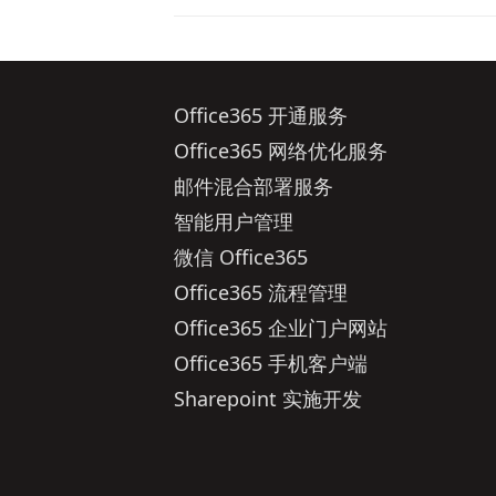
navigation
Office365 开通服务
Office365 网络优化服务
邮件混合部署服务
智能用户管理
微信 Office365
Office365 流程管理
Office365 企业门户网站
Office365 手机客户端
Sharepoint 实施开发