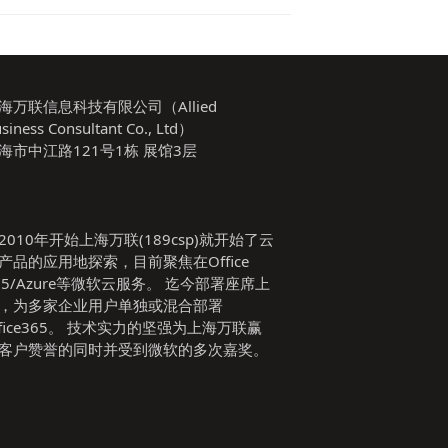
海万联信息科技有限公司（Allied
siness Consultant Co., Ltd）
海市中江路121号1栋 展馆3层
2010年开始上海万联(189csp)就开始了云
产品的应用地探索，目前聚焦在Office
65/Azure等微软云服务。 迄今部署座席上
，为多家企业用户单独或混合部署
ffice365。 技术实力的坚强为上海万联赢
客户赞誉的同时并受到微软的多次嘉奖。