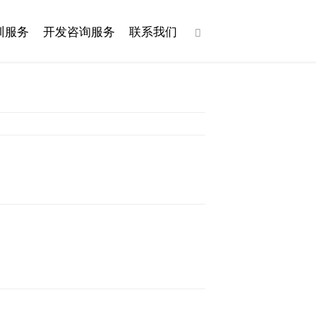
训服务
开发咨询服务
联系我们