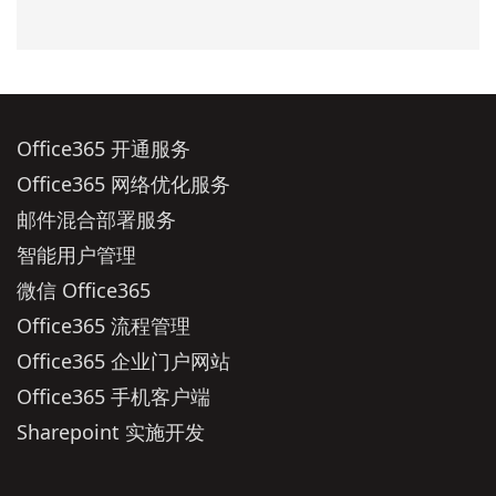
Office365 开通服务
Office365 网络优化服务
邮件混合部署服务
智能用户管理
微信 Office365
Office365 流程管理
Office365 企业门户网站
Office365 手机客户端
Sharepoint 实施开发