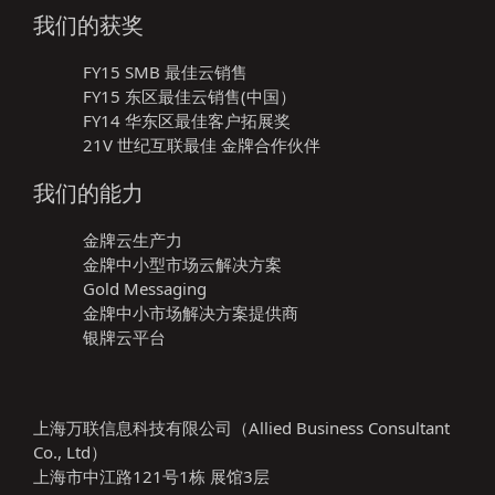
我们的获奖
FY15 SMB 最佳云销售
FY15 东区最佳云销售(中国）
FY14 华东区最佳客户拓展奖
21V 世纪互联最佳 金牌合作伙伴
我们的能力
金牌云生产力
金牌中小型市场云解决方案
Gold Messaging
金牌中小市场解决方案提供商
银牌云平台
上海万联信息科技有限公司（Allied Business Consultant
Co., Ltd）
上海市中江路121号1栋 展馆3层