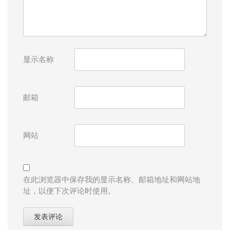
显示名称
邮箱
网站
在此浏览器中保存我的显示名称、邮箱地址和网站地
址，以便下次评论时使用。