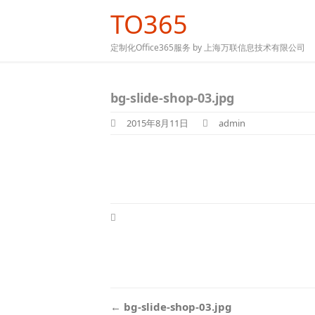
TO365
定制化Office365服务 by 上海万联信息技术有限公司
bg-slide-shop-03.jpg
2015年8月11日
admin
Post
←
bg-slide-shop-03.jpg