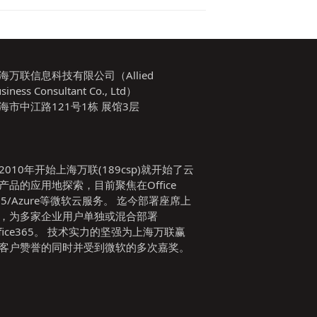
海万联信息科技有限公司（Allied
siness Consultant Co., Ltd）
海市中江路121号1栋 展馆3层
2010年开始上海万联(189csp)就开始了云
产品的应用地探索，目前聚焦在Office
65/Azure等微软云服务。 迄今部署座席上
，为多家企业用户单独或混合部署
ffice365。 技术实力的坚强为上海万联赢
客户赞誉的同时并受到微软的多次嘉奖。