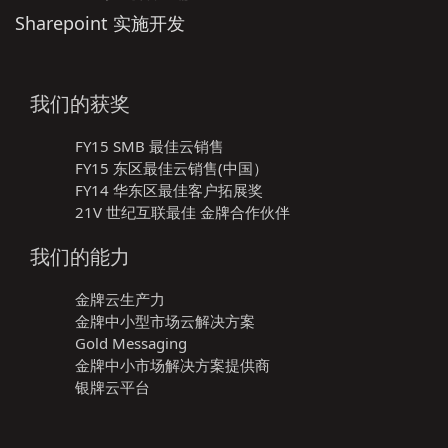
Sharepoint 实施开发
我们的获奖
FY15 SMB 最佳云销售
FY15 东区最佳云销售(中国）
FY14 华东区最佳客户拓展奖
21V 世纪互联最佳 金牌合作伙伴
我们的能力
金牌云生产力
金牌中小型市场云解决方案
Gold Messaging
金牌中小市场解决方案提供商
银牌云平台