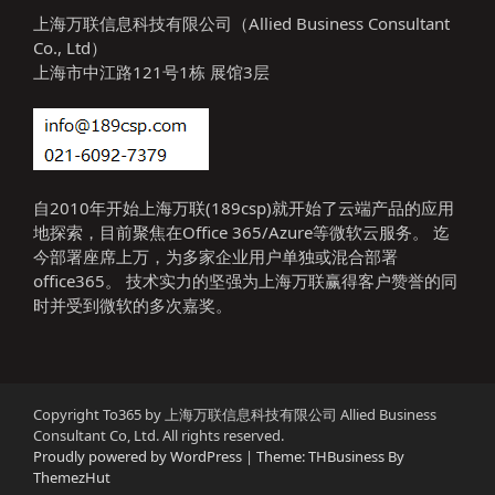
上海万联信息科技有限公司（Allied Business Consultant
Co., Ltd）
上海市中江路121号1栋 展馆3层
自2010年开始上海万联(189csp)就开始了云端产品的应用
地探索，目前聚焦在Office 365/Azure等微软云服务。 迄
今部署座席上万，为多家企业用户单独或混合部署
office365。 技术实力的坚强为上海万联赢得客户赞誉的同
时并受到微软的多次嘉奖。
Copyright To365 by 上海万联信息科技有限公司 Allied Business
Consultant Co, Ltd. All rights reserved.
Proudly powered by WordPress
|
Theme: THBusiness By
ThemezHut