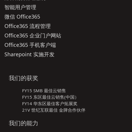
智能用户管理
微信 Office365
Office365 流程管理
Office365 企业门户网站
Office365 手机客户端
Sharepoint 实施开发
我们的获奖
FY15 SMB 最佳云销售
FY15 东区最佳云销售(中国）
FY14 华东区最佳客户拓展奖
21V 世纪互联最佳 金牌合作伙伴
我们的能力