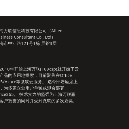
海万联信息科技有限公司（Allied
siness Consultant Co., Ltd）
海市中江路121号1栋 展馆3层
2010年开始上海万联(189csp)就开始了云
产品的应用地探索，目前聚焦在Office
65/Azure等微软云服务。 迄今部署座席上
，为多家企业用户单独或混合部署
ffice365。 技术实力的坚强为上海万联赢
客户赞誉的同时并受到微软的多次嘉奖。