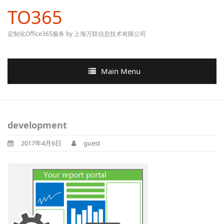
TO365
定制化Office365服务 by 上海万联信息技术有限公司
Main Menu
development
2017年4月6日
guest