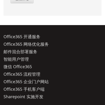
Office365 开通服务
Office365 网络优化服务
邮件混合部署服务
智能用户管理
微信 Office365
Office365 流程管理
Office365 企业门户网站
Office365 手机客户端
Sharepoint 实施开发