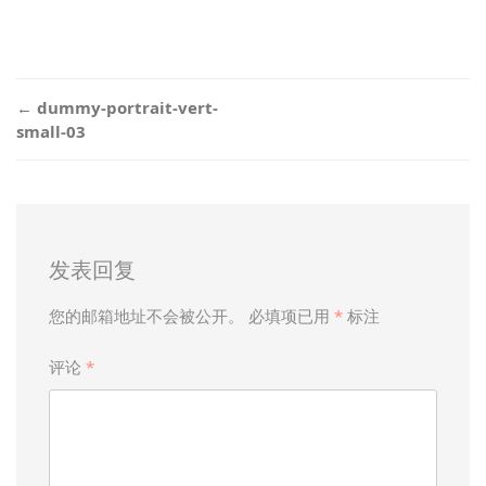
Post
←
dummy-portrait-vert-
navigation
small-03
发表回复
您的邮箱地址不会被公开。
必填项已用
*
标注
评论
*