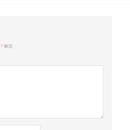
用
*
标注