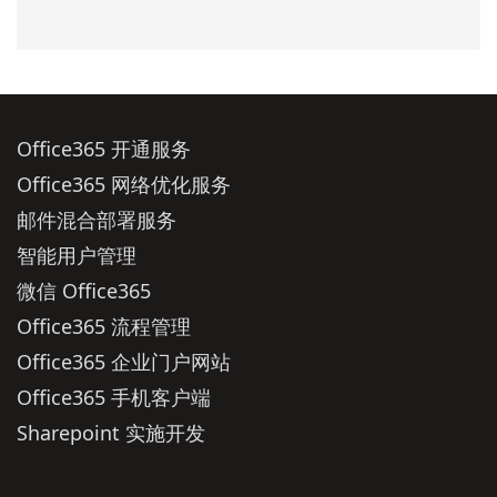
Office365 开通服务
Office365 网络优化服务
邮件混合部署服务
智能用户管理
微信 Office365
Office365 流程管理
Office365 企业门户网站
Office365 手机客户端
Sharepoint 实施开发