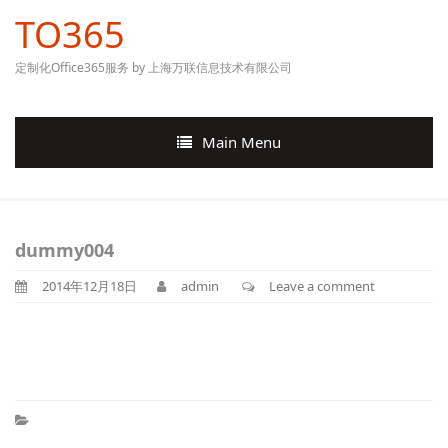
TO365
定制化Office365服务 by 上海万联信息技术有限公司
Main Menu
dummy004
2014年12月18日
admin
Leave a comment