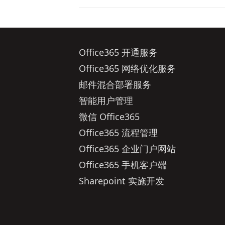
navigation
Office365 开通服务
Office365 网络优化服务
邮件混合部署服务
智能用户管理
微信 Office365
Office365 流程管理
Office365 企业门户网站
Office365 手机客户端
Sharepoint 实施开发