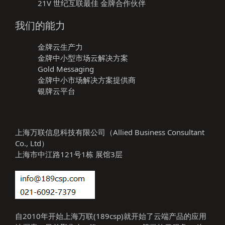
21V 世纪互联最佳 金牌合作伙伴
我们的能力
金牌云生产力
金牌中小型市场云解决方案
Gold Messaging
金牌中小市场解决方案提供商
银牌云平台
上海万联信息科技有限公司（Allied Business Consultant
Co., Ltd）
上海市中江路121号1栋 展馆3层
自2010年开始上海万联(189csp)就开始了云端产品的应用