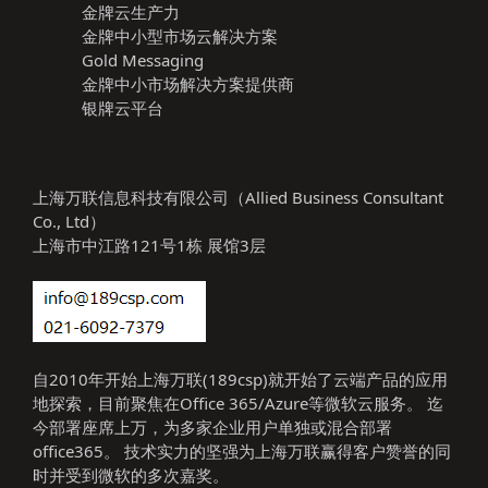
金牌云生产力
金牌中小型市场云解决方案
Gold Messaging
金牌中小市场解决方案提供商
银牌云平台
上海万联信息科技有限公司（Allied Business Consultant
Co., Ltd）
上海市中江路121号1栋 展馆3层
自2010年开始上海万联(189csp)就开始了云端产品的应用
地探索，目前聚焦在Office 365/Azure等微软云服务。 迄
今部署座席上万，为多家企业用户单独或混合部署
office365。 技术实力的坚强为上海万联赢得客户赞誉的同
时并受到微软的多次嘉奖。