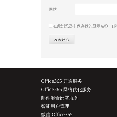
网站
在此浏览器中保存我的显示名称、邮
Office365 开通服务
Office365 网络优化服务
邮件混合部署服务
智能用户管理
微信 Office365