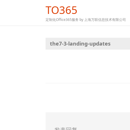
TO365
定制化Office365服务 by 上海万联信息技术有限公司
the7-3-landing-updates
发表回复