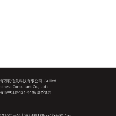
海万联信息科技有限公司（Allied
siness Consultant Co., Ltd）
海市中江路121号1栋 展馆3层
2010年开始上海万联(189csp)就开始了云