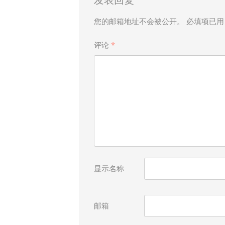
您的邮箱地址不会被公开。
必填项已
评论
*
显示名称
邮箱