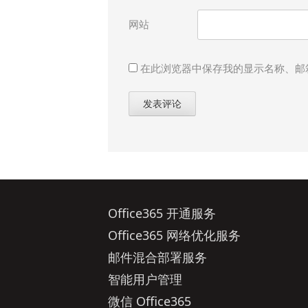
网站
在此浏览器中保存我的显示名称、邮
Office365 开通服务
Office365 网络优化服务
邮件混合部署服务
智能用户管理
微信 Office365