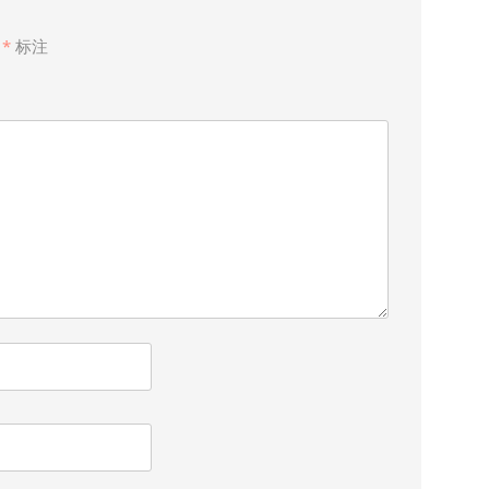
用
*
标注