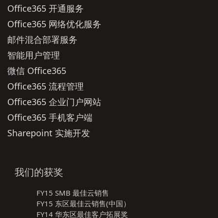
Office365 开通服务
Office365 网络优化服务
邮件混合部署服务
智能用户管理
微信 Office365
Office365 流程管理
Office365 企业门户网站
Office365 手机客户端
Sharepoint 实施开发
我们的获奖
FY15 SMB 最佳云销售
FY15 东区最佳云销售(中国）
FY14 华东区最佳客户拓展奖