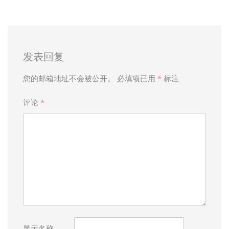
发表回复
您的邮箱地址不会被公开。
必填项已用
*
标注
评论
*
显示名称