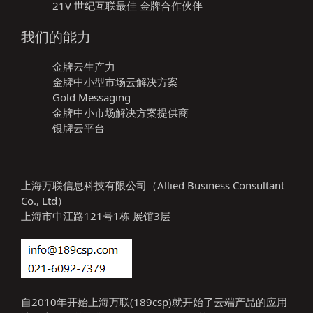
21V 世纪互联最佳 金牌合作伙伴
我们的能力
金牌云生产力
金牌中小型市场云解决方案
Gold Messaging
金牌中小市场解决方案提供商
银牌云平台
上海万联信息科技有限公司（Allied Business Consultant
Co., Ltd）
上海市中江路121号1栋 展馆3层
自2010年开始上海万联(189csp)就开始了云端产品的应用