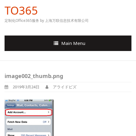
TO365
定制化Office365服务 by 上海万联信息技术有限公司
Main Menu
image002_thumb.png
2019年3月24日
アライドビズ