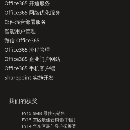
Office365 开通服务
Office365 网络优化服务
邮件混合部署服务
智能用户管理
微信 Office365
Office365 流程管理
Office365 企业门户网站
Office365 手机客户端
Sharepoint 实施开发
我们的获奖
FY15 SMB 最佳云销售
FY15 东区最佳云销售(中国）
FY14 华东区最佳客户拓展奖