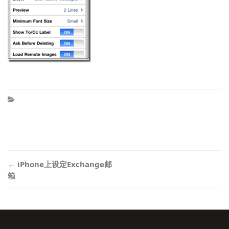
Post
←
iPhone上设定Exchange邮
navigation
箱