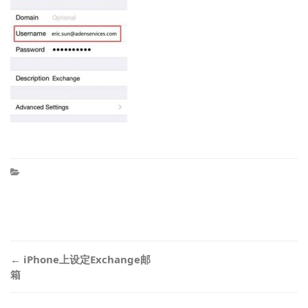
Post
←
iPhone上设定Exchange邮
navigation
箱