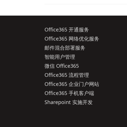
navigation
Office365 开通服务
Office365 网络优化服务
邮件混合部署服务
智能用户管理
微信 Office365
Office365 流程管理
Office365 企业门户网站
Office365 手机客户端
Sharepoint 实施开发