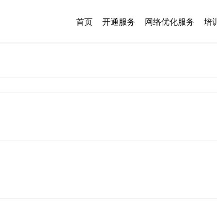
首页
开通服务
网络优化服务
培