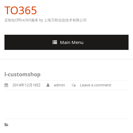
TO365
定制化Office365服务 by 上海万联信息技术有限公司
Main Menu
l-customshop
2014年12月18日
admin
Leave a comment