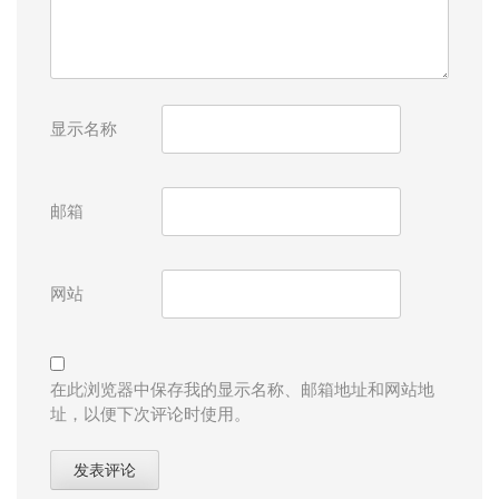
显示名称
邮箱
网站
在此浏览器中保存我的显示名称、邮箱地址和网站地
址，以便下次评论时使用。