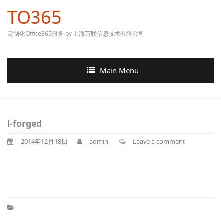
TO365
定制化Office365服务 by 上海万联信息技术有限公司
Main Menu
l-forged
2014年12月18日
admin
Leave a comment