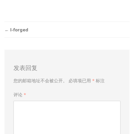
Post
←
l-forged
navigation
发表回复
您的邮箱地址不会被公开。
必填项已用
*
标注
评论
*