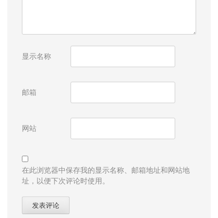
显示名称
邮箱
网站
在此浏览器中保存我的显示名称、邮箱地址和网站地
址，以便下次评论时使用。