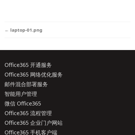
Post
←
laptop-01.png
navigation
Office365 开通服务
Office365 网络优化服务
邮件混合部署服务
智能用户管理
微信 Office365
Office365 流程管理
Office365 企业门户网站
Office365 手机客户端