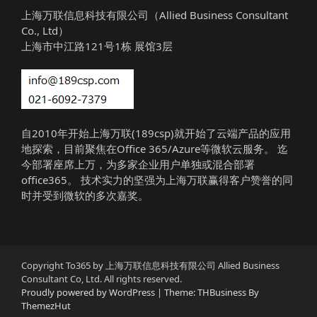
上海万联信息科技有限公司（Allied Business Consultant
Co., Ltd）
上海市中江路121号1栋 展馆3层
自2010年开始上海万联(189csp)就开始了云端产品的应用
地探索，目前聚焦在Office 365/Azure等微软云服务。 迄
今部署座席上万，为多家企业用户单独或混合部署
office365。 技术实力的坚强为上海万联赢得客户赞誉的同
时并受到微软的多次嘉奖。
Copyright To365 by 上海万联信息科技有限公司 Allied Business
Consultant Co, Ltd. All rights reserved.
Proudly powered by WordPress
|
Theme: THBusiness By
ThemezHut