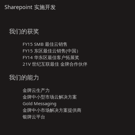
Sharepoint 实施开发
我们的获奖
FY15 SMB 最佳云销售
FY15 东区最佳云销售(中国）
FY14 华东区最佳客户拓展奖
21V 世纪互联最佳 金牌合作伙伴
我们的能力
金牌云生产力
金牌中小型市场云解决方案
Gold Messaging
金牌中小市场解决方案提供商
银牌云平台