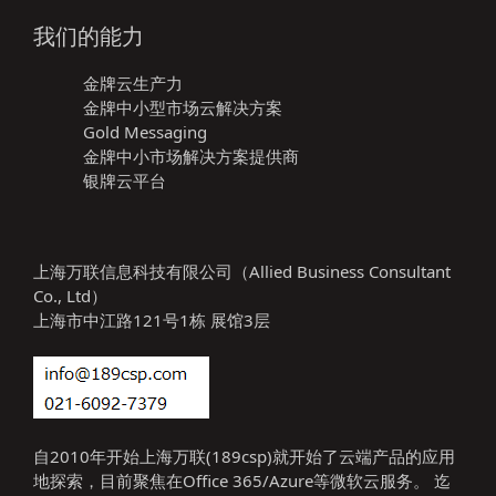
我们的能力
金牌云生产力
金牌中小型市场云解决方案
Gold Messaging
金牌中小市场解决方案提供商
银牌云平台
上海万联信息科技有限公司（Allied Business Consultant
Co., Ltd）
上海市中江路121号1栋 展馆3层
自2010年开始上海万联(189csp)就开始了云端产品的应用
地探索，目前聚焦在Office 365/Azure等微软云服务。 迄