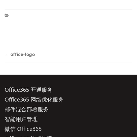
Post
←
office-logo
navigation
Office365 开通服务
Office365 网络优化服务
邮件混合部署服务
智能用户管理
微信 Office365