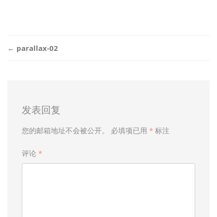
Post
←
parallax-02
navigation
发表回复
您的邮箱地址不会被公开。
必填项已用
*
标注
评论
*