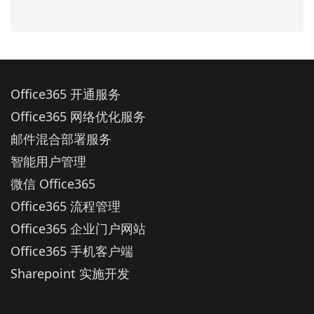
Office365 开通服务
Office365 网络优化服务
邮件混合部署服务
智能用户管理
微信 Office365
Office365 流程管理
Office365 企业门户网站
Office365 手机客户端
Sharepoint 实施开发