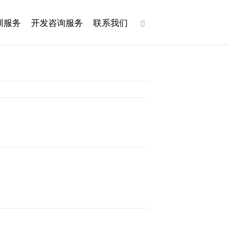
训服务
开发咨询服务
联系我们