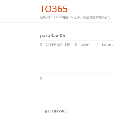
TO365
定制化Office365服务 by 上海万联信息技术有限公司
parallax-05
2014年12月18日
admin
Leave 
Post
←
parallax-05