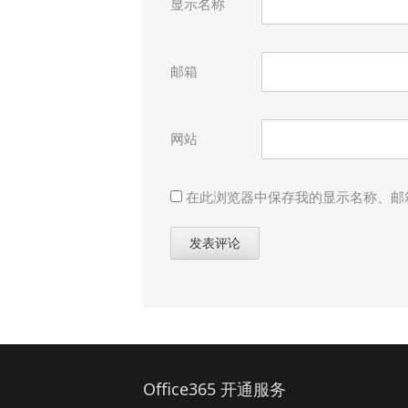
显示名称
邮箱
网站
在此浏览器中保存我的显示名称、邮
Office365 开通服务