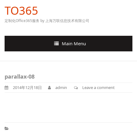
TO365
定制化Office365服务 by 上海万联信息技术有限公司
Main Menu
parallax-08
2014年12月18日
admin
Leave a comment