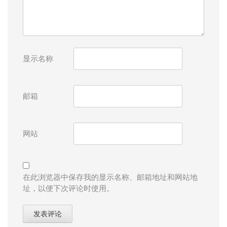
显示名称
邮箱
网站
在此浏览器中保存我的显示名称、邮箱地址和网站地
址，以便下次评论时使用。