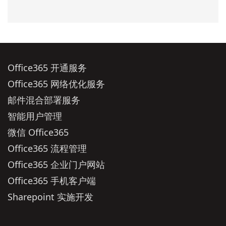
Office365 开通服务
Office365 网络优化服务
邮件混合部署服务
智能用户管理
微信 Office365
Office365 流程管理
Office365 企业门户网站
Office365 手机客户端
Sharepoint 实施开发