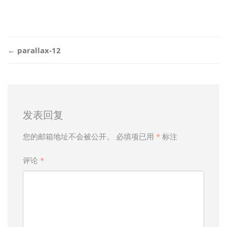
Post
←
parallax-12
navigation
发表回复
您的邮箱地址不会被公开。
必填项已用
*
标注
评论
*