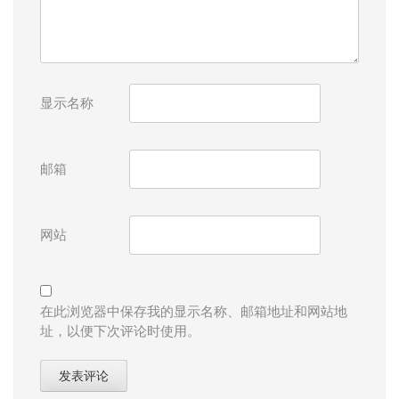
显示名称
邮箱
网站
在此浏览器中保存我的显示名称、邮箱地址和网站地
址，以便下次评论时使用。