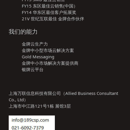
FY15 东区最佳云销售(中国）
FY14 华东区最佳客户拓展奖
21V 世纪互联最佳 金牌合作伙伴
我们的能力
金牌云生产力
金牌中小型市场云解决方案
Gold Messaging
金牌中小市场解决方案提供商
银牌云平台
上海万联信息科技有限公司（Allied Business Consultant
Co., Ltd）
上海市中江路121号1栋 展馆3层