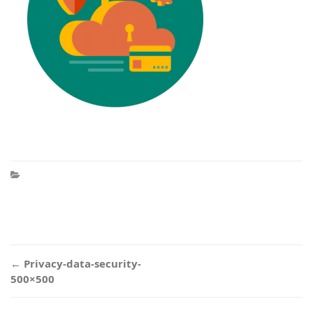
Post
←
Privacy-data-security-
navigation
500×500